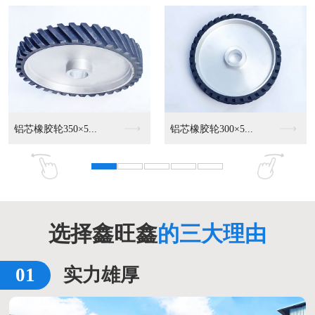
芯橡胶轮350×5...
铝芯橡胶轮300×5...
铝芯轮2
选择鑫旺鑫
的三大理由
实力雄厚
铝芯轮3