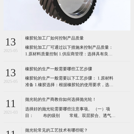
橡胶轮加工厂如何控制产品质量
13
橡胶轮加工厂可通过以下措施来控制产品质量：
2025-05
1.原材料质量控制 1.供应商管理：选择具有良好
信誉和稳定质量的原材料供应商，建立合格供应
商名录。定期对供应商进行评估和审核，确保其
橡胶轮的生产一般需要哪些工艺步骤
13
提供的橡胶及配合剂符合质量要求。 2.入厂检
橡胶轮的生产一般需要以下工艺步骤： 1.原材料
验：原材料入厂时，严格按照标准进行检验。例
2025-05
准备 1.橡胶选择：根据橡胶轮的使用要求，选择
如，检查橡胶的物理性能，包括
合适的橡胶品种，如天然橡胶具有良好的弹性和
耐磨性，适用于一些对弹性要求较高的场合；丁
抛光轮的生产商教你如何选择抛光轮！
11
苯橡胶成本较低，耐磨性较好，常用于一般工业
选择好的抛光轮需要哪些注意事项。 （一）项
用途的橡胶轮。 2.配合剂添加：为了改善橡胶的
2021-03
目： 布的级别 常规、双层胶合、透气性
性能，需要添加各种配合剂。
外围直径大小，内孔直径大小 轮的片
数，厚度 标准缝法还是螺旋缝合 （二）针对
抛光轮常见的工艺技术有哪些呢？