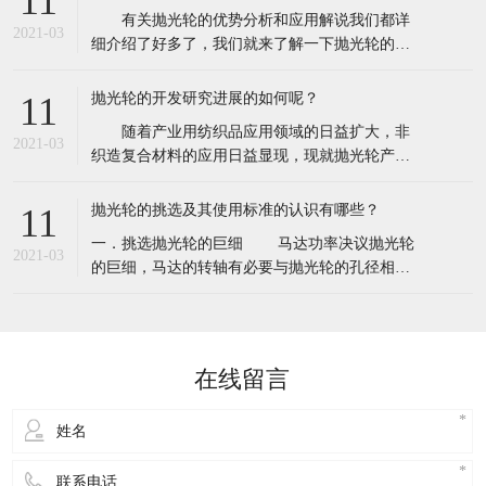
11
不同的抛光过程：粗抛（基础抛光过程），中抛
有关抛光轮的优势分析和应用解说我们都详
（精加工过程）和精抛（上光过程），选用合适
2021-03
细介绍了好多了，我们就来了解一下抛光轮的抛
的抛光轮可以达到最佳抛光效果，同时提
光工艺是这样的。使用抛光材料抛光轮，是为了
将产品达到更好的表面效果。那么要想能够去获
抛光轮的开发研究进展的如何呢？
11
得高质量的抛光效果，最重要的是需要具备高质
随着产业用纺织品应用领域的日益扩大，非
量的抛光工具和辅助用品了。其中的油石、砂纸
2021-03
织造复合材料的应用日益显现，现就抛光轮产品
为工具，钻石研磨膏为辅助品。 抛光材料工
作具体的开发案例介绍。 抛光轮加工在工业
艺
产品上，尤其在轻工、机械产品生产过程中是一
抛光轮的挑选及其使用标准的认识有哪些？
11
道重要的工序,适用于铝板、不锈钢板及高品质产
一．挑选抛光轮的巨细 马达功率决议抛光轮
品的抛光，它对于提高产品表面质量起着关键性
2021-03
的巨细，马达的转轴有必要与抛光轮的孔径相配
的决定作用。目前我国对产品表面抛磨一般采用
套。将抛光轮放在转轴的中心，用扳手拧紧。抛
光轮外表线速均匀才能取得最好抛光作用，所以
假如用太大的抛光轮配较小的马达，当抛光时线
速度将降低很多，抛光作用将受影响。 二．用抛
在线留言
光轮和抛光 抛光轮的滚动方向朝向你自个